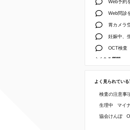
Web予
Web問
胃カメラ
妊娠中、
OCT検査
よくある質問
授乳中に
よく見られている
前立腺膀
採血の後
検査の注意事
生理中
喀痰（か
マイ
協会けんぽ
O
英文の診