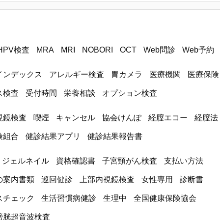
HPV検査
MRA
MRI
NOBORI
OCT
Web問診
Web予約
インデックス
アレルギー検査
胃カメラ
医療機関
医療保険
ス検査
受付時間
栄養相談
オプション検査
視鏡検査
喫煙
キャンセル
協会けんぽ
経膣エコー
経膣法
険組合
健診結果アプリ
健診結果報告書
ジェルネイル
資格確認書
子宮頸がん検査
支払い方法
の案内書類
巡回健診
上部内視鏡検査
女性専用
診断書
スチェック
生活習慣病健診
生理中
全国健康保険協会
膀胱超音波検査