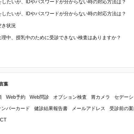
約をしたいが、IDやパスワードが分からない時の対応方法は？
診をしたいが、IDやパスワードが分からない時の対応方法は？
空き状況
生理中、授乳中のために受診できない検査はありますか？
上部内視鏡（胃カメラ）健診を受診できますか？
言葉
胱超音波検査を受ける際に注意することは？
が青くなってきた
項
Web予約
Web問診
オプション検査
胃カメラ
セデーシ
くたん）の検査とは？
ナンバーカード
健診結果報告書
メールアドレス
受診前の案
CT
断書は発行できますか？