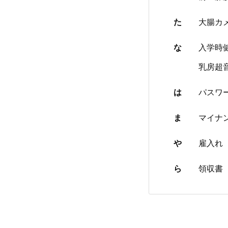
た
大腸カ
な
入学時
乳房超
は
パスワ
ま
マイナ
や
雇入れ
ら
領収書