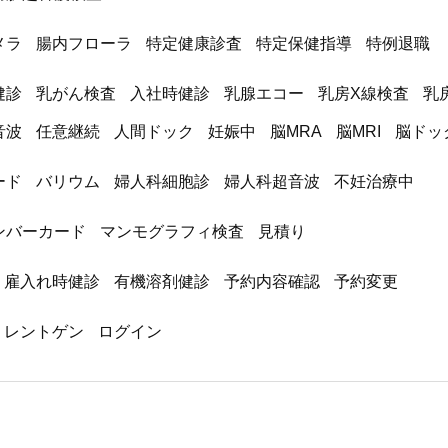
メラ
腸内フローラ
特定健康診査
特定保健指導
特例退職
健診
乳がん検査
入社時健診
乳腺エコー
乳房X線検査
乳
音波
任意継続
人間ドック
妊娠中
脳MRA
脳MRI
脳ドッ
ード
バリウム
婦人科細胞診
婦人科超音波
不妊治療中
ンバーカード
マンモグラフィ検査
見積り
雇入れ時健診
有機溶剤健診
予約内容確認
予約変更
レントゲン
ログイン