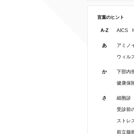
言葉のヒント
A-Z
AICS
あ
アミノ
ウィル
か
下部内
健康保
さ
細胞診
受診前
ストレ
前立腺