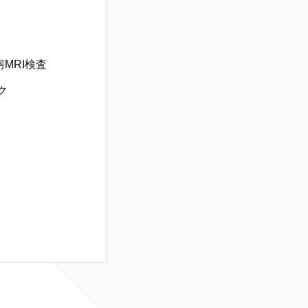
房MRI検査
ク