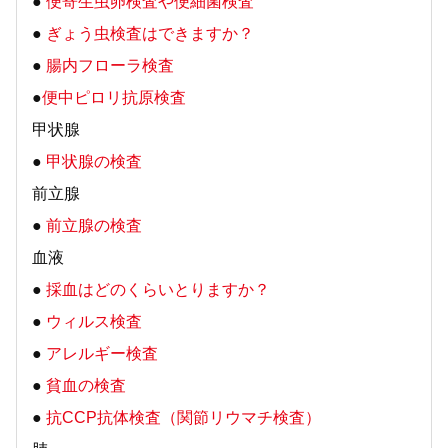
●
便寄生虫卵検査や便細菌検査
●
ぎょう虫検査はできますか？
●
腸内フローラ検査
●
便中ピロリ抗原検査
甲状腺
●
甲状腺の検査
前立腺
●
前立腺の検査
血液
●
採血はどのくらいとりますか？
●
ウィルス検査
●
アレルギー検査
●
貧血の検査
●
抗CCP抗体検査（関節リウマチ検査）