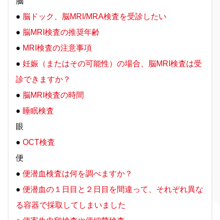
脳
●
脳ドック、脳MRI/MRA検査を受診したい
●
脳MRI検査の推奨年齢
●
MRI検査の注意事項
●
妊娠（またはその可能性）の場合、脳MRI検査は受
診できますか？
●
脳MRI検査の時間
●
睡眠検査
眼
●
OCT検査
便
●
便潜血検査は何を調べますか？
●
便潜血の１日目と２日目を間違って、それぞれ異な
る容器で採取してしまいました